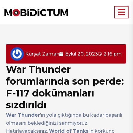
Kürşat Zaman
Eylül 20, 2023
2:16 pm
War Thunder
forumlarında son perde:
F-117 dokümanları
sızdırıldı
War Thunder
’ın yola çıktığında bu kadar başarılı
olmasını beklediğinizi sanmıyoruz.
Hatırlayacaksınız,
World of Tanks
’in korkunç