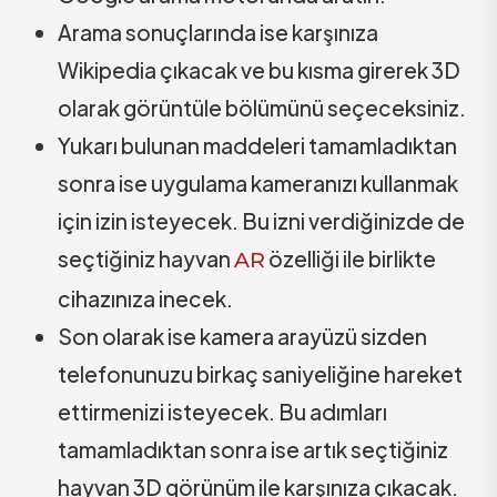
Arama sonuçlarında ise karşınıza
Wikipedia çıkacak ve bu kısma girerek 3D
olarak görüntüle bölümünü seçeceksiniz.
Yukarı bulunan maddeleri tamamladıktan
sonra ise uygulama kameranızı kullanmak
için izin isteyecek. Bu izni verdiğinizde de
seçtiğiniz hayvan
özelliği ile birlikte
AR
cihazınıza inecek.
Son olarak ise kamera arayüzü sizden
telefonunuzu birkaç saniyeliğine hareket
ettirmenizi isteyecek. Bu adımları
tamamladıktan sonra ise artık seçtiğiniz
hayvan 3D görünüm ile karşınıza çıkacak.