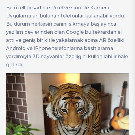
Bu özelliği sadece Pixel ve Google Kamera
Uygulamaları bulunan telefonlar kullanabiliyordu.
Bu durum herkesin canını sıkmaya başlayınca
yazılım devlerinden olan Google bu tekrardan el
attı ve geniş bir kitle yakalamak adına AR özellikli
Android ve iPhone telefonlarına basit arama
yardımıyla 3D hayvanlar özelliğini kullanılabilir hale
getirdi.